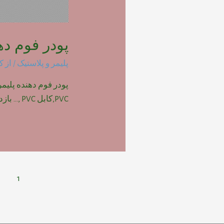
پودر فوم دهنده پ
پلیمر و پلاستیک
/ از
ک
PVC,کابل PVC ,… بازدیدها: 1710
راهبری
1
نوشته‌ها