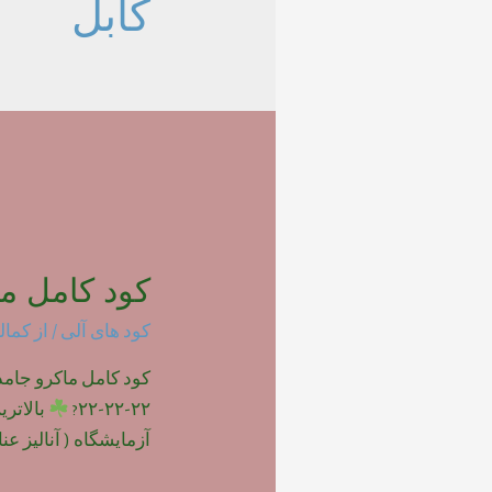
کابل
کود کامل ما
کود های آلی
/ از
کمال
۲۲-۲۲-۲۲?
بالاتر
آزمایشگاه ( آنالیز عناصر 