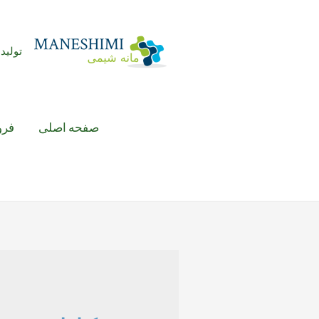
رش
ه
حتوا
تولید 
صفحه اصلی
فرو