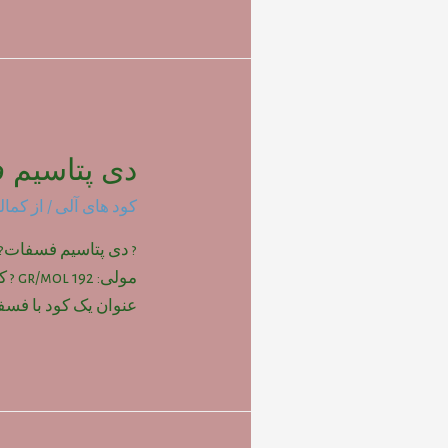
دی پتاسیم 
کود های آلی
/ از
کمال
? دی پتاسیم فسفات?
مولی
عنوان یک کود با فسفر و 