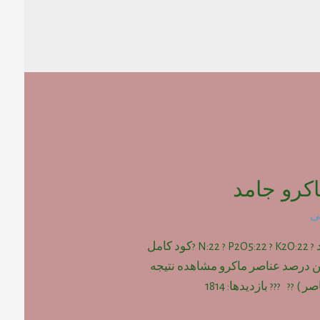
کرو جامد
ی
کود کامل ماکرو جامد ? N:22 ? P2O5:22 ? K2O:22 ?کود کامل
ین درصد عناصر ماکرو مشاهده نتیجه
) ?? ??? بازدیدها: 1814