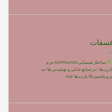
فسفات
ی
ساختار شیمیایی:K2HPO4.H2O جرم
: gr/mol 192 ? کاربردها: ? در صنایع غذایی و نوشیدنی ها ? به
پتاسیم بالا بازدیدها: 1126