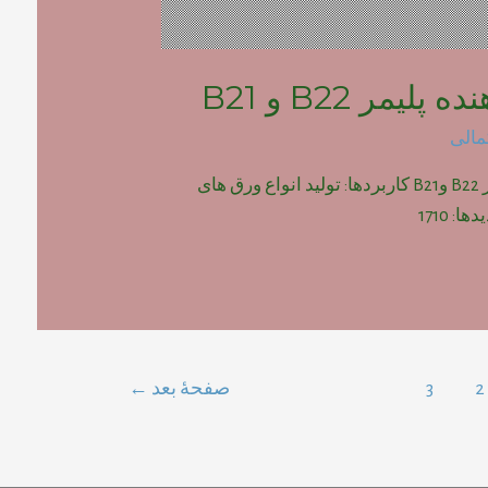
لیمر B22 و B21
مالی
پودر فوم دهنده پلیمر B22 وB21 کاربردها: تولید انواع ورق های
2
3
صفحهٔ بعد
←