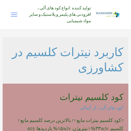
رش
تولید کننده : انواع کود های آلی ،
فهرس
ه
افزودنی های پلیمر و پلاستیک و سایر
حتوا
مواد شیمیایی
اصلی
کاربرد نیترات کلسیم در
کشاورزی
کود کلسیم نیترات
کود های آلی
/ از
کمالی
? کود کلسیم نیترات مایع ? ? بالاترین درصد کلسیم مایع ?
کلسیم :۳۳w/v% ? نیتروژن: ۱۵w/v% بازدیدها: 605