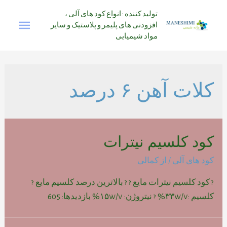
رش
تولید کننده : انواع کود های آلی ،
فهرس
ه
افزودنی های پلیمر و پلاستیک و سایر
حتوا
مواد شیمیایی
اصلی
کلات آهن ۶ درصد
کود کلسیم نیترات
کود های آلی
/ از
کمالی
? کود کلسیم نیترات مایع ? ? بالاترین درصد کلسیم مایع ?
کلسیم :۳۳w/v% ? نیتروژن: ۱۵w/v% بازدیدها: 605