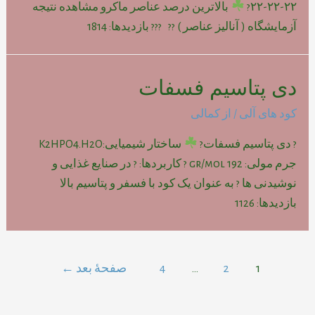
۲۲-۲۲-۲۲?
بالاترین درصد عناصر ماکرو مشاهده نتیجه
آزمایشگاه ( آنالیز عناصر ) ?? ??? بازدیدها: 1814
دی پتاسیم فسفات
کود های آلی
/ از
کمالی
? دی پتاسیم فسفات?
ساختار شیمیایی:K2HPO4.H2O
جرم مولی: gr/mol 192 ? کاربردها: ? در صنایع غذایی و
نوشیدنی ها ? به عنوان یک کود با فسفر و پتاسیم بالا
بازدیدها: 1126
راهبری
1
2
…
4
صفحهٔ بعد
←
نوشته‌ها