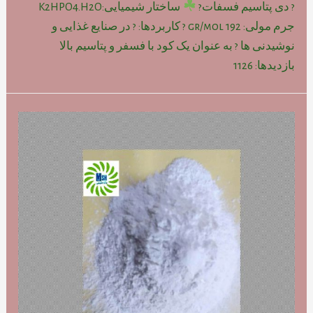
? دی پتاسیم فسفات?
ساختار شیمیایی:K2HPO4.H2O
جرم مولی: gr/mol 192 ? کاربردها: ? در صنایع غذایی و
نوشیدنی ها ? به عنوان یک کود با فسفر و پتاسیم بالا
بازدیدها: 1126