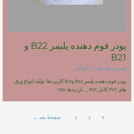
پودر فوم دهنده پلیمر B22 و
B21
پلیمر و پلاستیک
/ از
کمالی
پودر فوم دهنده پلیمر B22 وB21 کاربردها: تولید انواع ورق
های PVC,کابل PVC ,… بازدیدها: 1710
راهبری
1
2
3
صفحهٔ بعد
←
نوشته‌ها