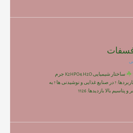
فسفات
ی
ساختار شیمیایی:K2HPO4.H2O جرم
: gr/mol 192 ? کاربردها: ? در صنایع غذایی و نوشیدنی ها ? به
پتاسیم بالا بازدیدها: 1126