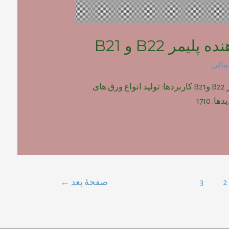
لیمر B22 و B21
مالی
پودر فوم دهنده پلیمر B22 وB21 کاربردها: تولید انواع ورق های
2
3
صفحهٔ بعد
←