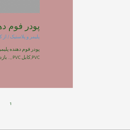
پودر فوم دهنده پ
پلیمر و پلاستیک
/ از
ک
PVC,کابل PVC ,… بازدیدها: 1710
راهبری
1
نوشته‌ها