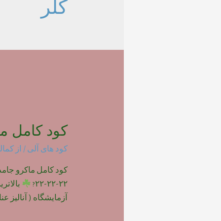
کلر
کود کامل ما
کود های آلی
/ از
کمال
۲۲-۲۲-۲۲?
بالاتر
آزمایشگاه ( آنالیز عناصر 