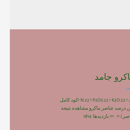
کرو جامد
ی
کود کامل ماکرو جامد ? N:22 ? P2O5:22 ? K2O:22 ?کود کامل
ین درصد عناصر ماکرو مشاهده نتیجه
) ?? ??? بازدیدها: 1814