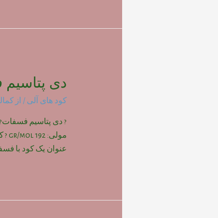
دی پتاسیم 
کود های آلی
/ از
کمال
? دی پتاسیم فسفات?
مولی
عنوان یک کود با فسفر و 