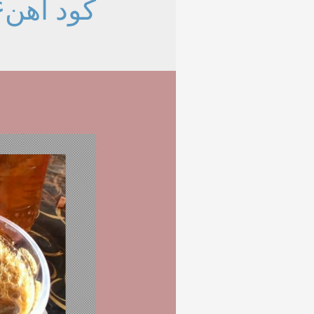
کود آهن۶ درصد