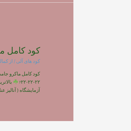
کود کامل ما
کود های آلی
/ از
کمال
۲۲-۲۲-۲۲?
بالاتر
آزمایشگاه ( آنالیز عناصر 