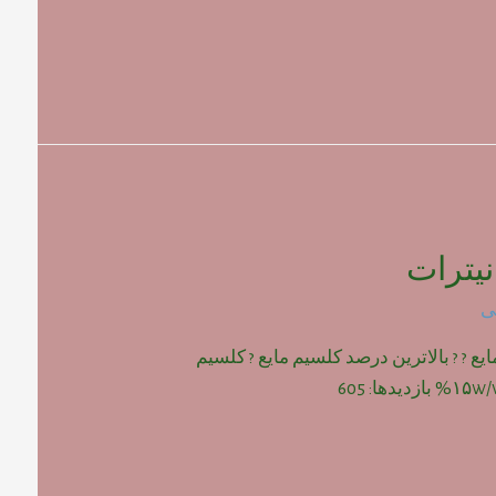
یترات
ی
یع ? ? بالاترین درصد کلسیم مایع ? کلسیم