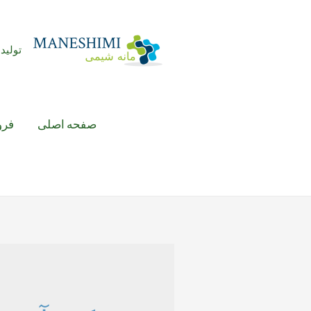
رش
ه
حتوا
تولید 
صفحه اصلی
فرو