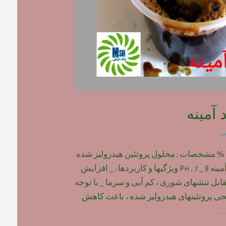
آمینه
ی
محلول اسید آمینه ۱۵% مشخصات ; محلول پروتئین هیدرولیز شده
و حاوی ۲۰ نوع اسید آمینه Ph ; 7 _ 8 ویژگیها و کاربردها ; _ افزایش
ابل تنشهای شوری ، کم آبی و سرما _ با توجه
 پروتئینهای هیدرولیز شده ، باعث کاهش
…