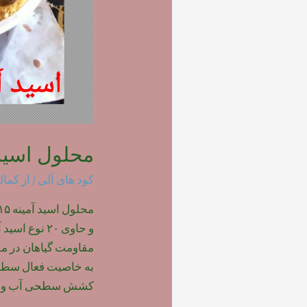
محلول اسید 
کود های آلی
/ از
کمال
مقاومت گیاهان در مق
به خاصیت فعال سطحی
کشش سطحی آب و 