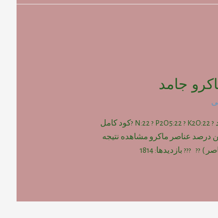
کرو جامد
ی
کود کامل ماکرو جامد ? N:22 ? P2O5:22 ? K2O:22 ?کود کامل
ین درصد عناصر ماکرو مشاهده نتیجه
) ?? ??? بازدیدها: 1814