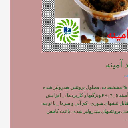
آمینه
ی
محلول اسید آمینه ۱۵% مشخصات ; محلول پروتئین هیدرولیز شده
و حاوی ۲۰ نوع اسید آمینه Ph ; 7 _ 8 ویژگیها و کاربردها ; _ افزایش
ابل تنشهای شوری ، کم آبی و سرما _ با توجه
 پروتئینهای هیدرولیز شده ، باعث کاهش
…