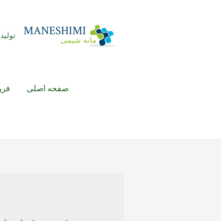
رش
ه
حتوا
تولید 
صفحه اصلی
فرو