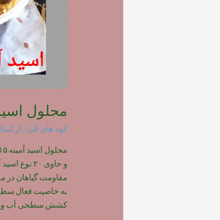
محلول اسید 
کود های آلی
/ از
کمال
مقاومت گیاهان در مق
به خاصیت فعال سطحی
کشش سطحی آب و 