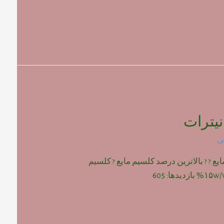
یترات
ی
یع ? ? بالاترین درصد کلسیم مایع ? کلسیم