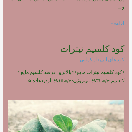
و …
محلول
ادامه »
اسید
آمینه
کود کلسیم نیترات
کود های آلی
/ از
کمالی
? کود کلسیم نیترات مایع ? ? بالاترین درصد کلسیم مایع ?
کلسیم :۳۳w/v% ? نیتروژن: ۱۵w/v% بازدیدها: 605