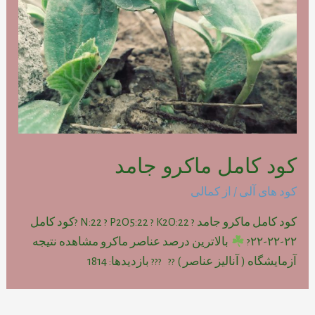
کود کامل ماکرو جامد
کود های آلی
/ از
کمالی
کود کامل ماکرو جامد ? N:22 ? P2O5:22 ? K2O:22 ?کود کامل
۲۲-۲۲-۲۲?
بالاترین درصد عناصر ماکرو مشاهده نتیجه
آزمایشگاه ( آنالیز عناصر ) ?? ??? بازدیدها: 1814