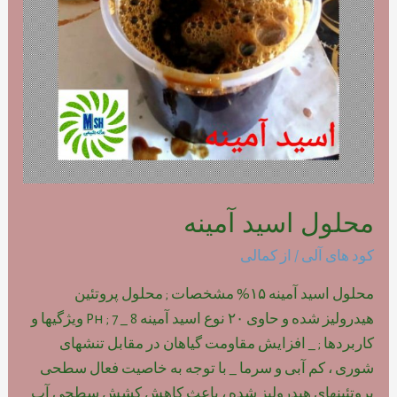
محلول اسید آمینه
کود های آلی
/ از
کمالی
محلول اسید آمینه ۱۵% مشخصات ; محلول پروتئین
هیدرولیز شده و حاوی ۲۰ نوع اسید آمینه Ph ; 7 _ 8 ویژگیها و
کاربردها ; _ افزایش مقاومت گیاهان در مقابل تنشهای
شوری ، کم آبی و سرما _ با توجه به خاصیت فعال سطحی
پروتئینهای هیدرولیز شده ، باعث کاهش کشش سطحی آب