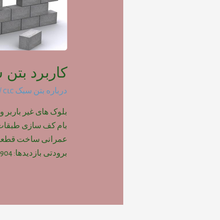
کاربرد بتن س
درباره بتن سبک clc
/ 
بلوک های غیر باربر و
بام کف سازی طبقات پ
عمرانی ساخت قطعات
برودتی بازدیدها: 904