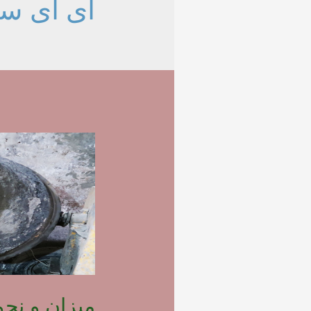
ای ای س
میزان و نح