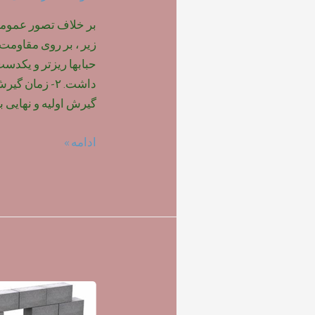
بر خلاف تصور عمومی ،
حبابها ریزتر و یکدس
داشت. ۲- زمان
گیرش اولیه و نهایی ب
تاثیر
ادامه »
نوع
فوم
بر
روی
مقاومت
بتن
سبک