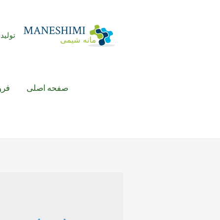
رش
ه
حتوا
تولید 
صفحه اصلی
فرو