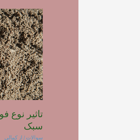
تاثیر نوع ف
سبک
سوالات
/ از
کمالی