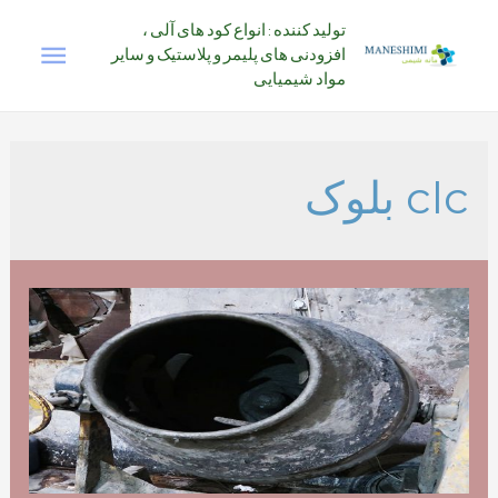
رش
تولید کننده : انواع کود های آلی ،
فهرس
ه
افزودنی های پلیمر و پلاستیک و سایر
حتوا
مواد شیمیایی
اصلی
clc بلوک