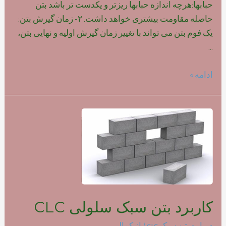
حبابها:هرچه اندازه حبابها ریزتر و یکدست تر باشد بتن
حاصله مقاومت بیشتری خواهد داشت. ۲- زمان گیرش بتن:
یک فوم بتن می تواند با تغییر زمان گیرش اولیه و نهایی بتن،
…
تاثیر
ادامه »
نوع
فوم
بر
روی
مقاومت
بتن
سبک
کاربرد بتن سبک سلولی CLC
درباره بتن سبک clc
/ از
کمالی