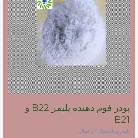
پودر فوم دهنده پلیمر B22 و
B21
پلیمر و پلاستیک
/ از
کمالی