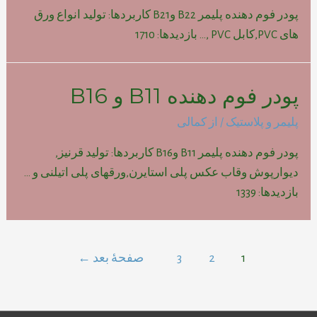
پودر فوم دهنده پلیمر B22 وB21 کاربردها: تولید انواع ورق
های PVC,کابل PVC ,… بازدیدها: 1710
پودر فوم دهنده B11 و B16
پلیمر و پلاستیک
/ از
کمالی
پودر فوم دهنده پلیمر B11 وB16 کاربردها: تولید قرنیز,
دیوارپوش وقاب عکس پلی استایرن,ورقهای پلی اتیلنی و …
بازدیدها: 1339
راهبری
1
2
3
صفحهٔ بعد
←
نوشته‌ها