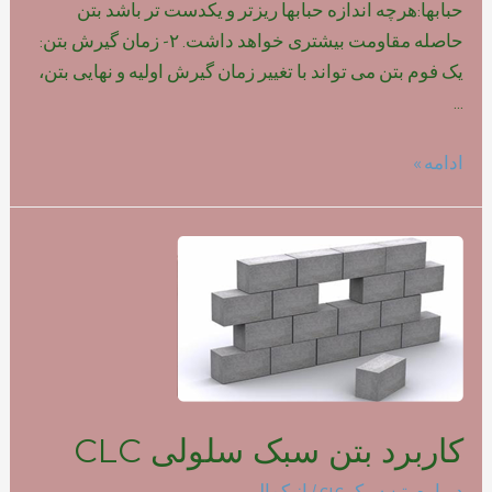
حبابها:هرچه اندازه حبابها ریزتر و یکدست تر باشد بتن
حاصله مقاومت بیشتری خواهد داشت. ۲- زمان گیرش بتن:
یک فوم بتن می تواند با تغییر زمان گیرش اولیه و نهایی بتن،
…
تاثیر
ادامه »
نوع
فوم
بر
روی
مقاومت
بتن
سبک
کاربرد بتن سبک سلولی CLC
درباره بتن سبک clc
/ از
کمالی