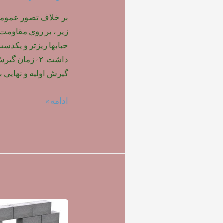
بر خلاف تصور عمومی ،
حبابها ریزتر و یکدس
داشت. ۲- زمان
گیرش اولیه و نهایی ب
تاثیر
ادامه »
نوع
فوم
بر
روی
مقاومت
بتن
سبک