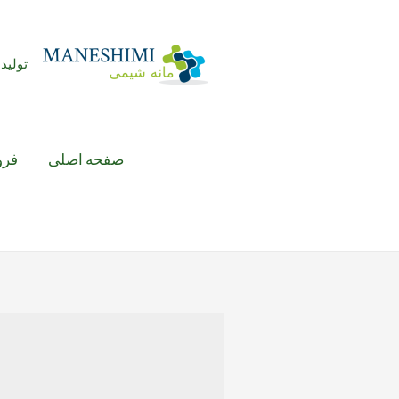
رش
ه
حتوا
تولید 
صفحه اصلی
فرو