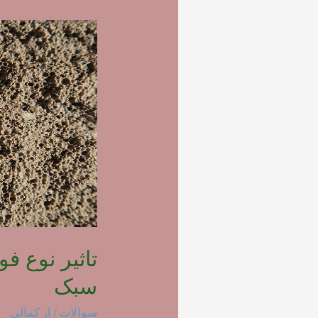
تاثیر نوع ف
سبک
سوالات
/ از
کمالی