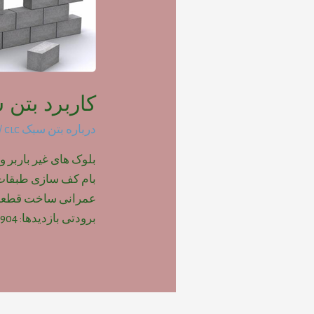
کاربرد بتن س
درباره بتن سبک clc
/ 
بلوک های غیر باربر و
بام کف سازی طبقات پ
عمرانی ساخت قطعات
برودتی بازدیدها: 904