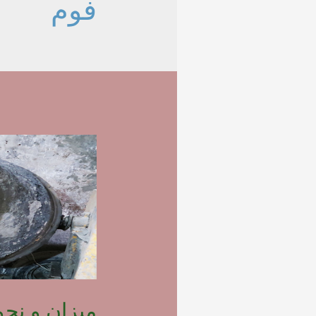
فوم
میزان و نح