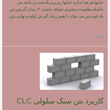
حبابها:هرچه اندازه حبابها ریزتر و یکدست تر باشد بتن
حاصله مقاومت بیشتری خواهد داشت. ۲- زمان گیرش بتن:
یک فوم بتن می تواند با تغییر زمان گیرش اولیه و نهایی بتن،
…
تاثیر
ادامه »
نوع
فوم
بر
روی
مقاومت
بتن
سبک
کاربرد بتن سبک سلولی CLC
درباره بتن سبک clc
/ از
کمالی