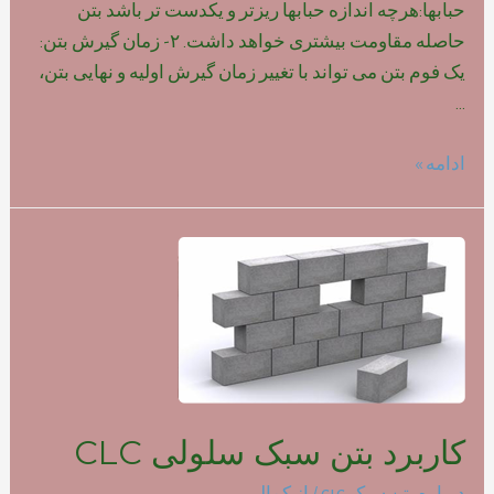
حبابها:هرچه اندازه حبابها ریزتر و یکدست تر باشد بتن
حاصله مقاومت بیشتری خواهد داشت. ۲- زمان گیرش بتن:
یک فوم بتن می تواند با تغییر زمان گیرش اولیه و نهایی بتن،
…
تاثیر
ادامه »
نوع
فوم
بر
روی
مقاومت
بتن
سبک
کاربرد بتن سبک سلولی CLC
درباره بتن سبک clc
/ از
کمالی