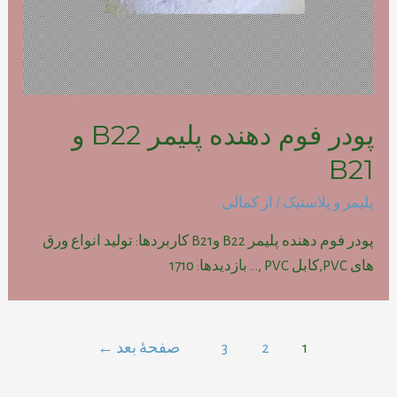
پودر فوم دهنده پلیمر B22 و
B21
پلیمر و پلاستیک
/ از
کمالی
پودر فوم دهنده پلیمر B22 وB21 کاربردها: تولید انواع ورق
های PVC,کابل PVC ,… بازدیدها: 1710
راهبری
1
2
3
صفحهٔ بعد
←
نوشته‌ها