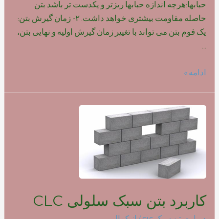
حبابها:هرچه اندازه حبابها ریزتر و یکدست تر باشد بتن
حاصله مقاومت بیشتری خواهد داشت. ۲- زمان گیرش بتن:
یک فوم بتن می تواند با تغییر زمان گیرش اولیه و نهایی بتن،
…
تاثیر
ادامه »
نوع
فوم
بر
روی
مقاومت
بتن
سبک
کاربرد بتن سبک سلولی CLC
درباره بتن سبک clc
/ از
کمالی