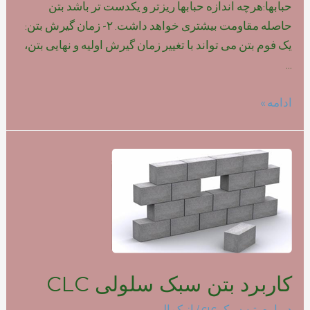
حبابها:هرچه اندازه حبابها ریزتر و یکدست تر باشد بتن
حاصله مقاومت بیشتری خواهد داشت. ۲- زمان گیرش بتن:
یک فوم بتن می تواند با تغییر زمان گیرش اولیه و نهایی بتن،
…
تاثیر
ادامه »
نوع
فوم
بر
روی
مقاومت
بتن
سبک
کاربرد بتن سبک سلولی CLC
درباره بتن سبک clc
/ از
کمالی