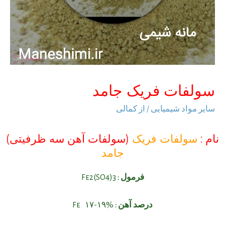
سولفات فریک جامد
سایر مواد شیمیایی
/ از
کمالی
نام :
سولفات فریک
(سولفات آهن سه ظرفیتی)
جامد
فرمول :
Fe2(SO4)3
درصد آهن :
Fe ۱۷-۱۹%