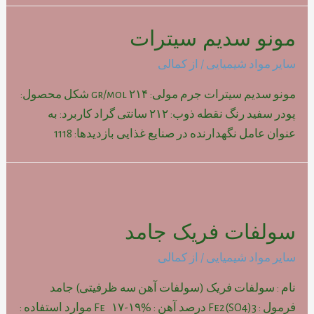
مونو سدیم سیترات
سایر مواد شیمیایی
/ از
کمالی
مونو سدیم سیترات جرم مولی: ۲۱۴ gr/mol شکل محصول:
پودر سفید رنگ نقطه ذوب: ۲۱۲ سانتی گراد کاربرد: به
عنوان عامل نگهدارنده در صنایع غذایی بازدیدها: 1118
سولفات فریک جامد
سایر مواد شیمیایی
/ از
کمالی
نام : سولفات فریک (سولفات آهن سه ظرفیتی) جامد
فرمول : Fe2(SO4)3 درصد آهن : Fe ۱۷-۱۹% موارد استفاده :