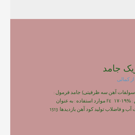
یک جامد
از
کمالی
(سولفات آهن سه ظرفیتی) جامد فرمول :
Fe2(SO4)3 درصد آهن : Fe ۱۷-۱۹% موارد استفاده : به عنوان
ب و فاضلاب تولید کود آهن بازدیدها: 1513