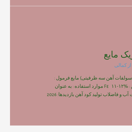
ک مایع
از
کمالی
سولفات آهن سه ظرفیتی) مایع فرمول :
Fe2(SO4)3 درصد آهن : Fe ۱۱-۱۲% موارد استفاده : به عنوان
ب و فاضلاب تولید کود آهن بازدیدها: 2026