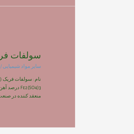
سولفات فری
سایر مواد شیمیایی
/ 
نام : سولفات فریک (
منعقد کننده در صنعت آ