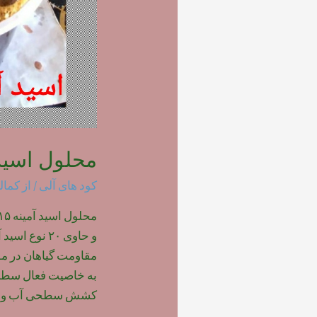
محلول اسید 
کود های آلی
/ از
کمال
مقاومت گیاهان در مق
به خاصیت فعال سطحی
کشش سطحی آب و 