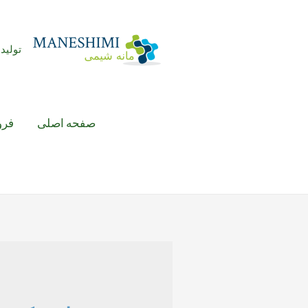
رش
ه
حتوا
تولید 
صفحه اصلی
فرو