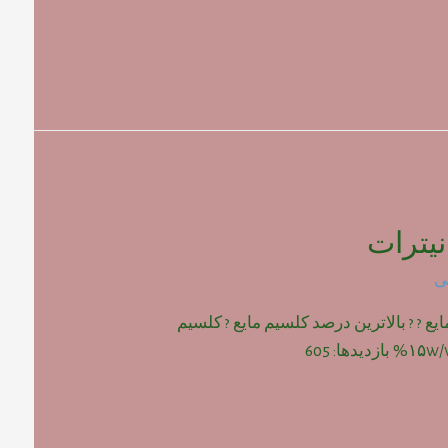
یترات
ی
یع ? ? بالاترین درصد کلسیم مایع ? کلسیم