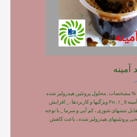
آمینه
ی
محلول اسید آمینه ۱۵% مشخصات ; محلول پروتئین هیدرولیز شده
و حاوی ۲۰ نوع اسید آمینه Ph ; 7 _ 8 ویژگیها و کاربردها ; _ افزایش
ابل تنشهای شوری ، کم آبی و سرما _ با توجه
 پروتئینهای هیدرولیز شده ، باعث کاهش
…