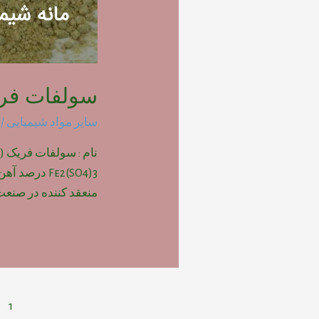
سولفات فر
سایر مواد شیمیایی
/ 
نام : سولفات فریک 
منعقد کننده در صنعت آ
راهبری
1