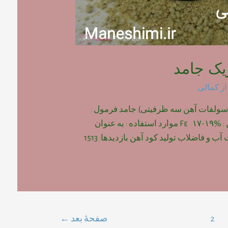
یک جامد
از
کمالی
(سولفات آهن سه ظرفیتی) جامد فرمول :
Fe2(SO4)3 درصد آهن : Fe ۱۷-۱۹% موارد استفاده : به عنوان
ب و فاضلاب تولید کود آهن بازدیدها: 1513
2
صفحهٔ بعد
←