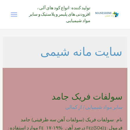
رش
تولید کننده : انواع کود های آلی ،
فهرس
ه
افزودنی های پلیمر و پلاستیک و سایر
حتوا
مواد شیمیایی
اصلی
سایت مانه شیمی
سولفات فریک جامد
سایر مواد شیمیایی
/ از
کمالی
نام : سولفات فریک (سولفات آهن سه ظرفیتی) جامد
فرمول : Fe2(SO4)3 درصد آهن : Fe ۱۷-۱۹% موارد استفاده :