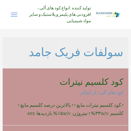
رش
تولید کننده : انواع کود های آلی ،
فهرس
ه
افزودنی های پلیمر و پلاستیک و سایر
حتوا
مواد شیمیایی
اصلی
سولفات فریک جامد
کود کلسیم نیترات
کود های آلی
/ از
کمالی
? کود کلسیم نیترات مایع ? ? بالاترین درصد کلسیم مایع ?
کلسیم :۳۳w/v% ? نیتروژن: ۱۵w/v% بازدیدها: 605