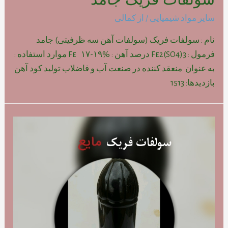
سایر مواد شیمیایی
/ از
کمالی
نام : سولفات فریک (سولفات آهن سه ظرفیتی) جامد
فرمول : Fe2(SO4)3 درصد آهن : Fe ۱۷-۱۹% موارد استفاده :
به عنوان منعقد کننده در صنعت آب و فاضلاب تولید کود آهن
بازدیدها: 1513