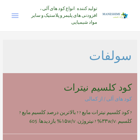
رش
تولید کننده : انواع کود های آلی ،
فهرس
ه
افزودنی های پلیمر و پلاستیک و سایر
حتوا
مواد شیمیایی
اصلی
سولفات
کود کلسیم نیترات
کود های آلی
/ از
کمالی
? کود کلسیم نیترات مایع ? ? بالاترین درصد کلسیم مایع ?
کلسیم :۳۳w/v% ? نیتروژن: ۱۵w/v% بازدیدها: 605