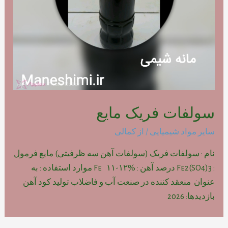
سولفات فریک مایع
سایر مواد شیمیایی
/ از
کمالی
نام : سولفات فریک (سولفات آهن سه ظرفیتی) مایع فرمول
: Fe2(SO4)3 درصد آهن : Fe ۱۱-۱۲% موارد استفاده : به
عنوان منعقد کننده در صنعت آب و فاضلاب تولید کود آهن
بازدیدها: 2026