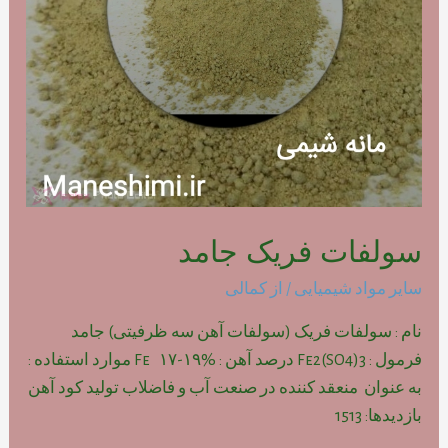
سولفات فریک جامد
سایر مواد شیمیایی
/ از
کمالی
نام : سولفات فریک (سولفات آهن سه ظرفیتی) جامد
فرمول : Fe2(SO4)3 درصد آهن : Fe ۱۷-۱۹% موارد استفاده :
به عنوان منعقد کننده در صنعت آب و فاضلاب تولید کود آهن
بازدیدها: 1513